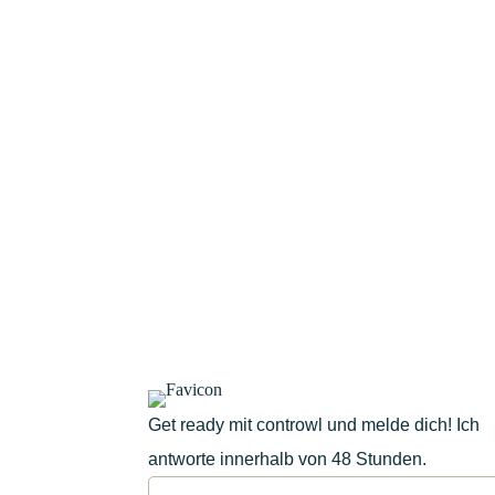
Begleitung eures Compliance und Safety M
dazwischen.
Get ready mit controwl und melde dich! Ich
antworte innerhalb von 48 Stunden.