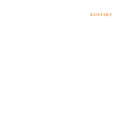
OBERT RICHTER
PRAXISWISSEN
KONTAKT